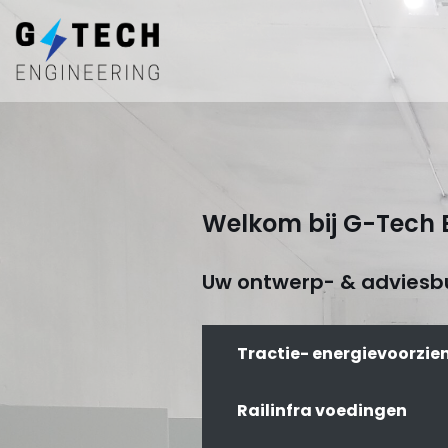
Ga
naar
de
inhoud
Welkom bij G-Tech 
Uw ontwerp- & adviesbu
Tractie- energievoorzie
Railinfra voedingen